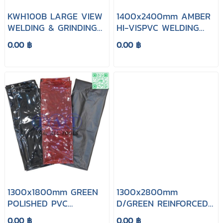
KWH100B LARGE VIEW
1400x2400mm AMBER
WELDING & GRINDING
HI-VISPVC WELDING
HELMET BLACK
CURTAIN
0.00 ฿
0.00 ฿
1300x1800mm GREEN
1300x2800mm
POLISHED PVC
D/GREEN REINFORCED
WELDING CURTAIN
PVC WELDING CURTAIN
0.00 ฿
0.00 ฿