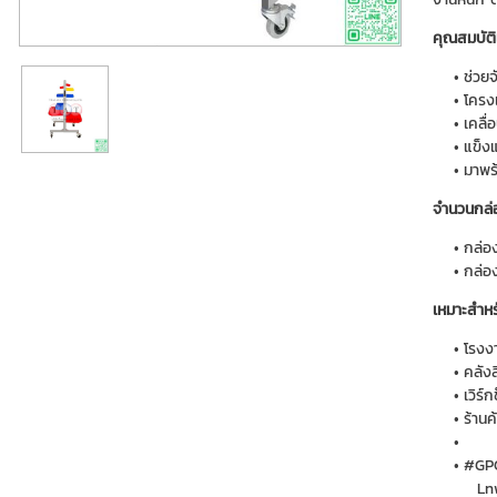
คุณสมบัติ
ช่วยจ
โครงเ
เคลื่
แข็ง
มาพร
จำนวนกล่อ
กล่อ
กล่อ
เหมาะสำหร
โรงง
คลังส
เวิร์
ร้านค้
#GPC
Ln