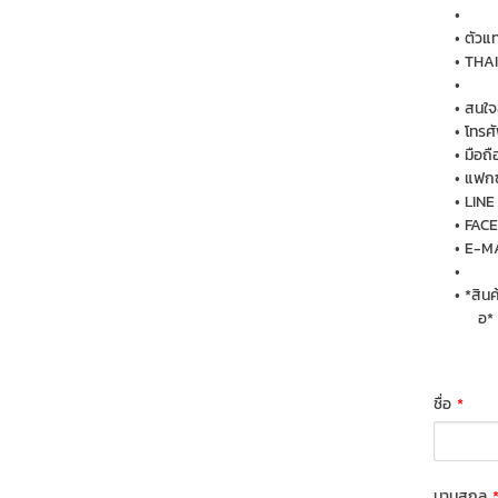
ตัวแ
THAI
สนใจส
โทรศ
มือถ
แฟกซ
LINE
FACE
E-MA
*สิน
อ*
ชื่อ
*
นามสกุล