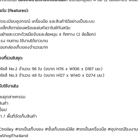
เด่น (Features):
ัดระเบียบอุปกรณ์ เครื่องมือ และสินค้าได้อย่างเป็นระบบ
หล็กสีเทาอ่อนพร้อมแผ่นกัลวาไนซ์กันสนิม
อนย้ายสะดวกด้วยมือจับและล้อหมุน 4 ทิศทาง (2 ล้อล็อก)
แรง ทนทาน ใช้งานได้ยาวนาน
้อมกล่องเก็บของจำนวนมาก
งที่รวมในชุด:
งไซส์ No.2 จำนวน 96 ใบ (ขนาด H76 x W106 x D187 มม.)
งไซส์ No.3 จำนวน 48 ใบ (ขนาด H127 x W140 x D274 มม.)
ับใช้งานใน:
านอุตสาหกรรม
ินค้า
กช็อป
า / พื้นที่จัดเก็บสินค้า
trolley #รถเข็นเก็บของ #ชั้นเก็บของมีล้อ #รถเข็นเครื่องมือ #อุปกรณ์โรงงาน
wShopThailand