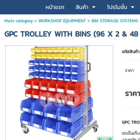
หน้าแรก
สินค้า
โปรโมชั่น
Main category
>
WORKSHOP EQUIPMENT
>
BIN STORAGE SYSTEMS
GPC TROLLEY WITH BINS (96 X 2 & 48 X
รหัสสินค้า
ราคา
ราค
GPC TRO
รถเข็นเก
งานหนัก ต